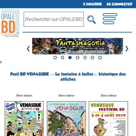
S'INSCRIRE
SE CONNECTER
❮
❯
²
Festi'BD VENASQUE : « La fontaine à bulles », historique des
affiches
5éme édition
4éme édition
3éme édition