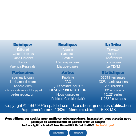
Rubriques
Boutiques
La Tribu
Éditorial
Albums
Travaux
Carte Festivals
Fanzines
Ateliers
Carte Libraires
Posters
Conférences
Stands
Cartes-postales
Expositions
Agenda Festivals
Marque-pages
La TEAM
Partenaires
Autres
Statistiques
sceneario.com
Publicité
6135 internautes
la-ribambulle.com
FAQ
4323 manifestations
babelio.com
Qui sommes-nous ?
1259 librairies
belles-dedicaces.blogspot
DEVENIR BIENFAITEUR
81314 auteurs
bedetheque.com
Nous contacter
43127 series
Politique Confidentialité
112382 ouvrages
Copyright © 1997-2026 opalebd.com -
Conditions générales d'utilisation
Page générée en 0.1983s | Mémoire utilisée : 6.83 MB
Nous utilisons des cookies pour améliorer votre expérience. En acceptant, vous acceptez notre
politique de confidentialité et pourrez créer un compte.
Sans accepter, certaines fonctionnalités seront limitées.
En savoir plus
.
Accepter
Refuser