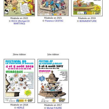
Réalisée en 2021
Réalisée en 2022
Réalisée en 2019
©
Florence CESTAC
©
RICH (Richard DI
©
BONAVENTURE
MARTINO)
2éme édition
1ére édition
Réalisée en 2018
Réalisée en 2017
©
HERLÉ
©
Michel FAURE