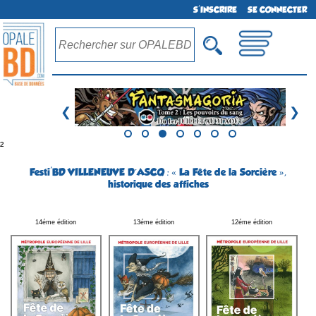
S'INSCRIRE
SE CONNECTER
❮
❯
²
Festi'BD VILLENEUVE D´ASCQ : « La Fête de la Sorcière »,
historique des affiches
14éme édition
13éme édition
12éme édition