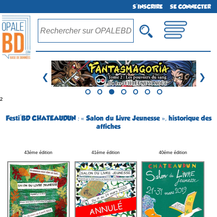
S'INSCRIRE
SE CONNECTER
❮
❯
²
Festi'BD CHATEAUDUN : « Salon du Livre Jeunesse », historique des
affiches
43éme édition
41éme édition
40éme édition