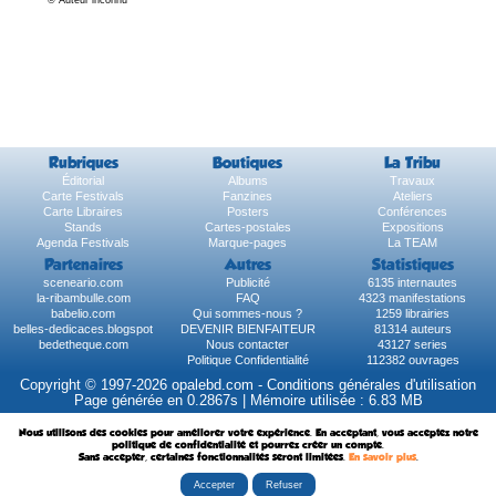
Rubriques
Boutiques
La Tribu
Éditorial
Albums
Travaux
Carte Festivals
Fanzines
Ateliers
Carte Libraires
Posters
Conférences
Stands
Cartes-postales
Expositions
Agenda Festivals
Marque-pages
La TEAM
Partenaires
Autres
Statistiques
sceneario.com
Publicité
6135 internautes
la-ribambulle.com
FAQ
4323 manifestations
babelio.com
Qui sommes-nous ?
1259 librairies
belles-dedicaces.blogspot
DEVENIR BIENFAITEUR
81314 auteurs
bedetheque.com
Nous contacter
43127 series
Politique Confidentialité
112382 ouvrages
Copyright © 1997-2026 opalebd.com -
Conditions générales d'utilisation
Page générée en 0.2867s | Mémoire utilisée : 6.83 MB
Nous utilisons des cookies pour améliorer votre expérience. En acceptant, vous acceptez notre
politique de confidentialité et pourrez créer un compte.
Sans accepter, certaines fonctionnalités seront limitées.
En savoir plus
.
Accepter
Refuser