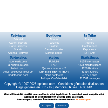
Rubriques
Boutiques
La Tribu
Éditorial
Albums
Travaux
Carte Festivals
Fanzines
Ateliers
Carte Libraires
Posters
Conférences
Stands
Cartes-postales
Expositions
Agenda Festivals
Marque-pages
La TEAM
Partenaires
Autres
Statistiques
sceneario.com
Publicité
6135 internautes
la-ribambulle.com
FAQ
4323 manifestations
babelio.com
Qui sommes-nous ?
1259 librairies
belles-dedicaces.blogspot
DEVENIR BIENFAITEUR
81314 auteurs
bedetheque.com
Nous contacter
43127 series
Politique Confidentialité
112382 ouvrages
Copyright © 1997-2026 opalebd.com -
Conditions générales d'utilisation
Page générée en 0.2171s | Mémoire utilisée : 6.83 MB
Nous utilisons des cookies pour améliorer votre expérience. En acceptant, vous acceptez notre
politique de confidentialité et pourrez créer un compte.
Sans accepter, certaines fonctionnalités seront limitées.
En savoir plus
.
Accepter
Refuser