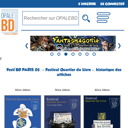
S'INSCRIRE
SE CONNECTER
❮
❯
²
Festi'BD PARIS 05 : « Festival Quartier du Livre », historique des
affiches
6éme édition
5éme édition
4éme édition