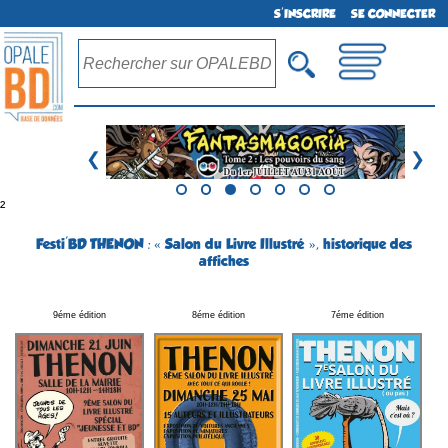
S'INSCRIRE
SE CONNECTER
❮
❯
²
Festi'BD THENON : « Salon du Livre Illustré », historique des
affiches
9éme édition
8éme édition
7éme édition