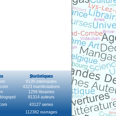
es
Statistiques
com
6135 internautes
e.com
4323 manifestations
om
1259 librairies
.blogspot
81314 auteurs
.com
43127 series
112382 ouvrages