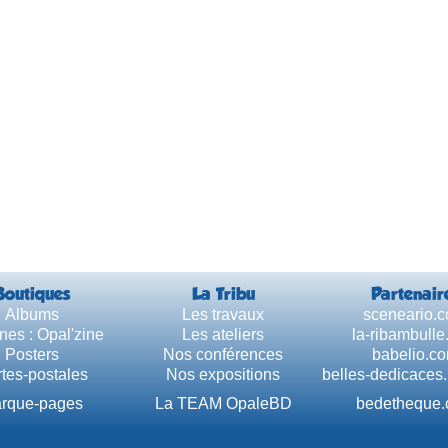
Boutiques
La Tribu
Partenair
Albums
Les travaux
sceneario.
nes : Opal'zine
Les ateliers
la-ribambull
Posters
Nos conférences
babelio.c
tes-postales
Nos expositions
belles-dedicaces
rque-pages
La TEAM OpaleBD
bedetheque