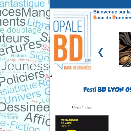
Bienvenue sur la
B
D
ase de
onnées
❮
²
Festi'BD LYON 09 
5éme édition