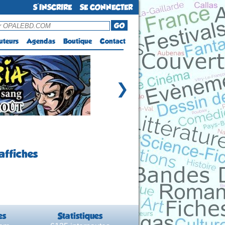
S'INSCRIRE
SE CONNECTER
GO
uteurs
Agendas
Boutique
Contact
❯
affiches
es
Statistiques