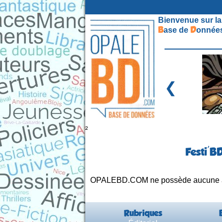
Bienvenue sur la
B
D
ase de
onnées
❮
²
Festi'B
OPALEBD.COM ne possède aucune affi
Rubriques