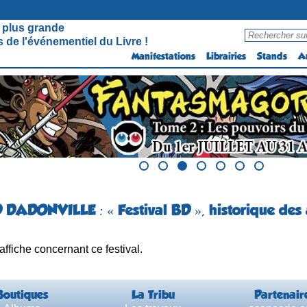
 plus grande
 de l'événementiel du Livre !
Manifestations
Librairies
Stands
A
D DADONVILLE : « Festival BD », historique des 
che concernant ce festival.
Boutiques
La Tribu
Partenair