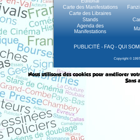
Éditorial
Carte des Manifestations
Fanzi
Carte des Libraires
Stands
Car
Agenda des
Ma
Manifestations
PUBLICITÉ
-
FAQ
-
QUI SOM
Copyright © 199
Nous utilisons des cookies pour améliorer votr
Sans a