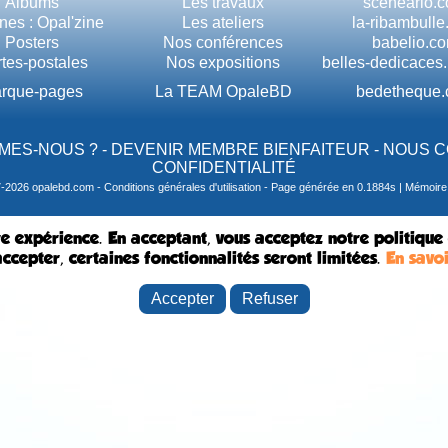
Albums
Les travaux
sceneario.
nes : Opal'zine
Les ateliers
la-ribambull
Posters
Nos conférences
babelio.c
tes-postales
Nos expositions
belles-dedicaces
rque-pages
La TEAM OpaleBD
bedetheque
MES-NOUS ?
-
DEVENIR MEMBRE BIENFAITEUR
-
NOUS 
CONFIDENTIALITÉ
7-2026 opalebd.com -
Conditions générales d'utilisation
- Page générée en 0.1884s | Mémoire u
e expérience. En acceptant, vous acceptez notre politique
ccepter, certaines fonctionnalités seront limitées.
En savoi
Accepter
Refuser