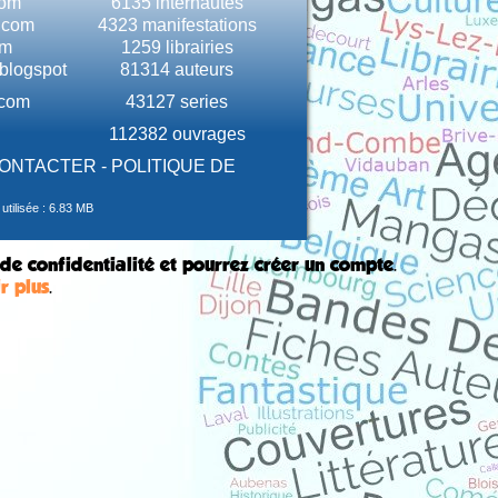
com
6135 internautes
e.com
4323 manifestations
om
1259 librairies
.blogspot
81314 auteurs
.com
43127 series
112382 ouvrages
CONTACTER
-
POLITIQUE DE
tilisée : 6.83 MB
 de confidentialité et pourrez créer un compte.
r plus
.