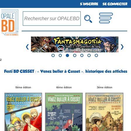
S'INSCRIRE
SE CONNECTER
❮
❯
²
Festi'BD CUSSET : « Venez buller à Cusset », historique des affiches
6éme édition
4éme édition
3éme édition