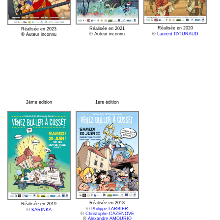
Réalisée en 2020
Réalisée en 2021
Réalisée en 2023
© Auteur inconnu
©
Laurent PATURAUD
© Auteur inconnu
2éme édition
1ére édition
Réalisée en 2018
Réalisée en 2019
©
Philippe LARBIER
©
KARINKA
©
Christophe CAZENOVE
©
Alexandre AMOURIQ