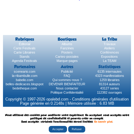
Rubriques
Boutiques
La Tribu
Éditorial
Albums
Travaux
Carte Festivals
Fanzines
Ateliers
Carte Libraires
Posters
Conférences
Stands
Cartes-postales
Expositions
Agenda Festivals
Marque-pages
La TEAM
Partenaires
Autres
Statistiques
sceneario.com
Publicité
6135 internautes
la-ribambulle.com
FAQ
4323 manifestations
babelio.com
Qui sommes-nous ?
1259 librairies
belles-dedicaces.blogspot
DEVENIR BIENFAITEUR
81314 auteurs
bedetheque.com
Nous contacter
43127 series
Politique Confidentialité
112382 ouvrages
Copyright © 1997-2026 opalebd.com -
Conditions générales d'utilisation
Page générée en 0.2148s | Mémoire utilisée : 6.83 MB
Nous utilisons des cookies pour améliorer votre expérience. En acceptant, vous acceptez notre
politique de confidentialité et pourrez créer un compte.
Sans accepter, certaines fonctionnalités seront limitées.
En savoir plus
.
Accepter
Refuser