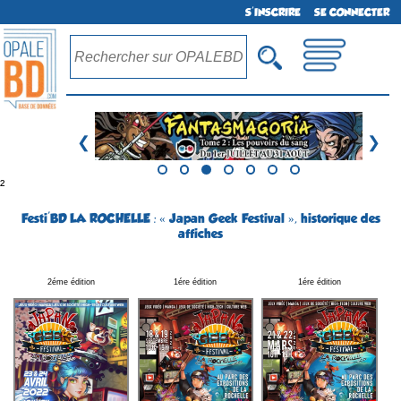
S'INSCRIRE
SE CONNECTER
❮
❯
²
Festi'BD LA ROCHELLE : « Japan Geek Festival », historique des
affiches
2éme édition
1ére édition
1ére édition