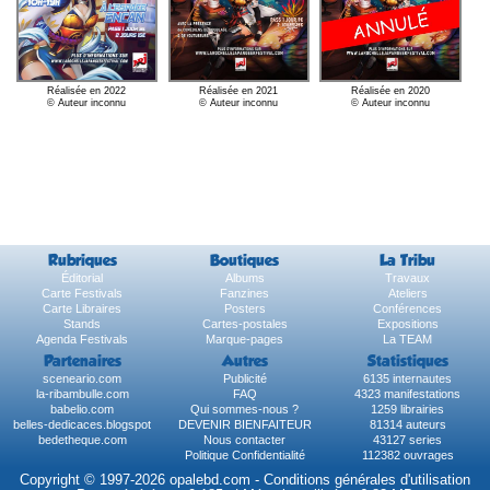
Réalisée en 2022
Réalisée en 2021
Réalisée en 2020
© Auteur inconnu
© Auteur inconnu
© Auteur inconnu
Rubriques
Boutiques
La Tribu
Éditorial
Albums
Travaux
Carte Festivals
Fanzines
Ateliers
Carte Libraires
Posters
Conférences
Stands
Cartes-postales
Expositions
Agenda Festivals
Marque-pages
La TEAM
Partenaires
Autres
Statistiques
sceneario.com
Publicité
6135 internautes
la-ribambulle.com
FAQ
4323 manifestations
babelio.com
Qui sommes-nous ?
1259 librairies
belles-dedicaces.blogspot
DEVENIR BIENFAITEUR
81314 auteurs
bedetheque.com
Nous contacter
43127 series
Politique Confidentialité
112382 ouvrages
Copyright © 1997-2026 opalebd.com -
Conditions générales d'utilisation