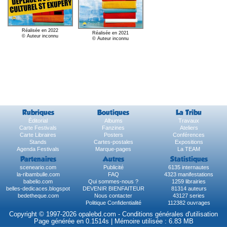
Réalisée en 2022
Réalisée en 2021
© Auteur inconnu
© Auteur inconnu
Rubriques
Boutiques
La Tribu
Éditorial
Albums
Travaux
Carte Festivals
Fanzines
Ateliers
Carte Libraires
Posters
Conférences
Stands
Cartes-postales
Expositions
Agenda Festivals
Marque-pages
La TEAM
Partenaires
Autres
Statistiques
sceneario.com
Publicité
6135 internautes
la-ribambulle.com
FAQ
4323 manifestations
babelio.com
Qui sommes-nous ?
1259 librairies
belles-dedicaces.blogspot
DEVENIR BIENFAITEUR
81314 auteurs
bedetheque.com
Nous contacter
43127 series
Politique Confidentialité
112382 ouvrages
Copyright © 1997-2026 opalebd.com -
Conditions générales d'utilisation
Page générée en 0.1514s | Mémoire utilisée : 6.83 MB