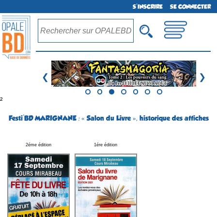
S'INSCRIRE
SE CONNECTER
❮
❯
²
Festi'BD MARIGNANE : « Salon du Livre », historique des affiches
2éme édition
1ére édition