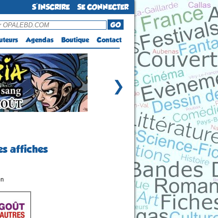
S'INSCRIRE
SE CONNECTER
GO
uteurs
Agendas
Boutique
Contact
❯
es affiches
on