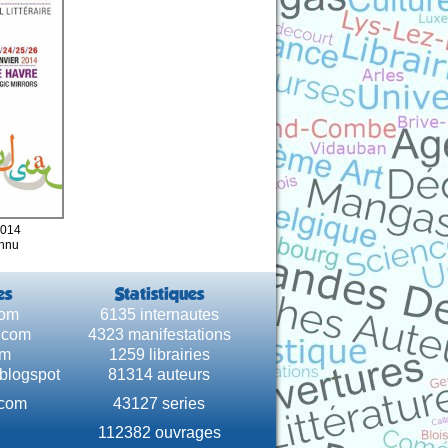
2014
onnu
es
Statistiques
com
6135 internautes
e.com
4323 manifestations
om
1259 librairies
.blogspot
81314 auteurs
.com
43127 series
112382 ouvrages