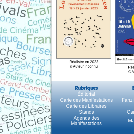
Réalisée en 2023
© Auteur inconnu
Réa
© A
Rubriques
Éditorial
Carte des Manifestations
Fanzi
Carte des Libraires
Stands
Car
Agenda des
Ma
Manifestations