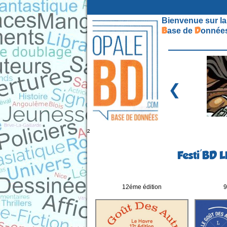
Bienvenue sur la
B
D
ase de
onnées
❮
²
Festi'BD L
12éme édition
9