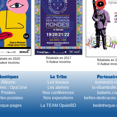
Réalisée en 2017
lisée en 2020
Réalisée en 
© Auteur inconnu
uteur inconnu
© Auteur inc
Boutiques
La Tribu
Partenair
Albums
Les travaux
sceneario.
nes : Opal'zine
Les ateliers
la-ribambull
Posters
Nos conférences
babelio.c
tes-postales
Nos expositions
belles-dedicaces
rque-pages
La TEAM OpaleBD
bedetheque