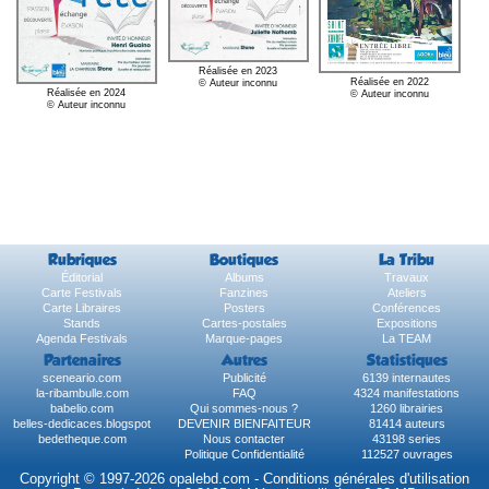
Réalisée en 2023
Réalisée en 2022
© Auteur inconnu
Réalisée en 2024
© Auteur inconnu
© Auteur inconnu
Rubriques
Boutiques
La Tribu
Éditorial
Albums
Travaux
Carte Festivals
Fanzines
Ateliers
Carte Libraires
Posters
Conférences
Stands
Cartes-postales
Expositions
Agenda Festivals
Marque-pages
La TEAM
Partenaires
Autres
Statistiques
sceneario.com
Publicité
6139 internautes
la-ribambulle.com
FAQ
4324 manifestations
babelio.com
Qui sommes-nous ?
1260 librairies
belles-dedicaces.blogspot
DEVENIR BIENFAITEUR
81414 auteurs
bedetheque.com
Nous contacter
43198 series
Politique Confidentialité
112527 ouvrages
Copyright © 1997-2026 opalebd.com -
Conditions générales d'utilisation