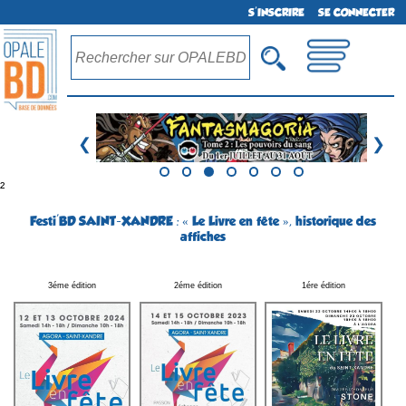
S'INSCRIRE
SE CONNECTER
❮
❯
²
Festi'BD SAINT-XANDRE : « Le Livre en fête », historique des
affiches
3éme édition
2éme édition
1ére édition