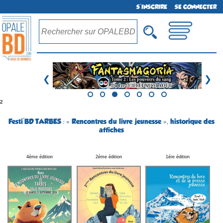
S'INSCRIRE
SE CONNECTER
❮
❯
²
Festi'BD TARBES : « Rencontres du livre jeunesse », historique des
affiches
4éme édition
2éme édition
1ére édition