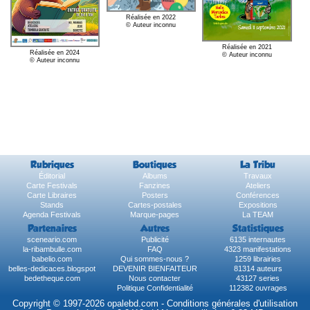
Réalisée en 2022
© Auteur inconnu
Réalisée en 2021
Réalisée en 2024
© Auteur inconnu
© Auteur inconnu
Rubriques
Boutiques
La Tribu
Éditorial
Albums
Travaux
Carte Festivals
Fanzines
Ateliers
Carte Libraires
Posters
Conférences
Stands
Cartes-postales
Expositions
Agenda Festivals
Marque-pages
La TEAM
Partenaires
Autres
Statistiques
sceneario.com
Publicité
6135 internautes
la-ribambulle.com
FAQ
4323 manifestations
babelio.com
Qui sommes-nous ?
1259 librairies
belles-dedicaces.blogspot
DEVENIR BIENFAITEUR
81314 auteurs
bedetheque.com
Nous contacter
43127 series
Politique Confidentialité
112382 ouvrages
Copyright © 1997-2026 opalebd.com -
Conditions générales d'utilisation