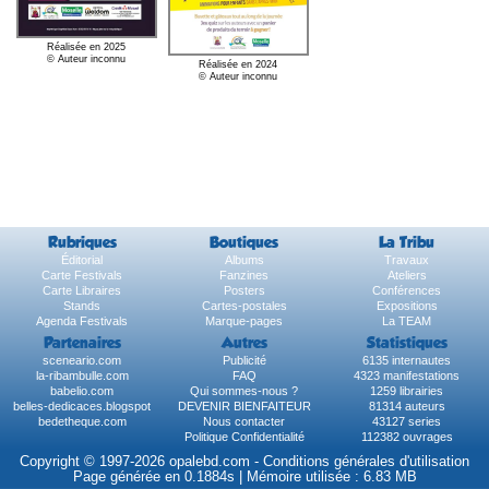
Réalisée en 2025
© Auteur inconnu
Réalisée en 2024
© Auteur inconnu
Rubriques
Boutiques
La Tribu
Éditorial
Albums
Travaux
Carte Festivals
Fanzines
Ateliers
Carte Libraires
Posters
Conférences
Stands
Cartes-postales
Expositions
Agenda Festivals
Marque-pages
La TEAM
Partenaires
Autres
Statistiques
sceneario.com
Publicité
6135 internautes
la-ribambulle.com
FAQ
4323 manifestations
babelio.com
Qui sommes-nous ?
1259 librairies
belles-dedicaces.blogspot
DEVENIR BIENFAITEUR
81314 auteurs
bedetheque.com
Nous contacter
43127 series
Politique Confidentialité
112382 ouvrages
Copyright © 1997-2026 opalebd.com -
Conditions générales d'utilisation
Page générée en 0.1884s | Mémoire utilisée : 6.83 MB