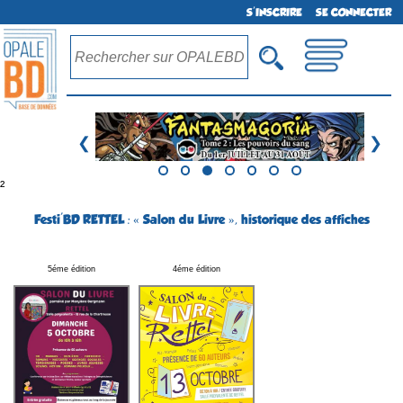
S'INSCRIRE
SE CONNECTER
❮
❯
²
Festi'BD RETTEL : « Salon du Livre », historique des affiches
5éme édition
4éme édition