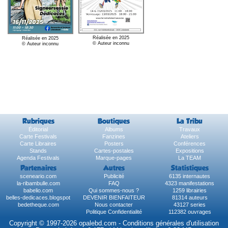
Réalisée en 2025
Réalisée en 2025
© Auteur inconnu
© Auteur inconnu
Rubriques
Boutiques
La Tribu
Éditorial
Albums
Travaux
Carte Festivals
Fanzines
Ateliers
Carte Libraires
Posters
Conférences
Stands
Cartes-postales
Expositions
Agenda Festivals
Marque-pages
La TEAM
Partenaires
Autres
Statistiques
sceneario.com
Publicité
6135 internautes
la-ribambulle.com
FAQ
4323 manifestations
babelio.com
Qui sommes-nous ?
1259 librairies
belles-dedicaces.blogspot
DEVENIR BIENFAITEUR
81314 auteurs
bedetheque.com
Nous contacter
43127 series
Politique Confidentialité
112382 ouvrages
Copyright © 1997-2026 opalebd.com -
Conditions générales d'utilisation