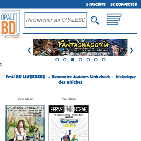
S'INSCRIRE
SE CONNECTER
❮
❯
²
Festi'BD LINKEBEEK : « Rencontre Auteurs Linkebeek », historique
des affiches
3éme édition
1ére édition