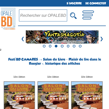
S'INSCRIRE
SE CONNECTER
❮
❯
²
Festi'BD CAMARÈS : « Salon du Livre - Plaisir de lire dans le
Rougier », historique des affiches
1ére édition
1ére édition
1ére édition