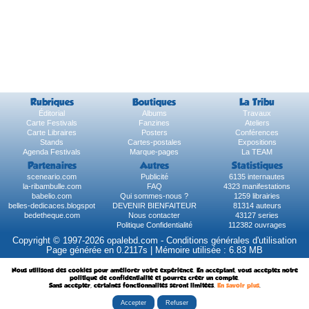
Rubriques
Boutiques
La Tribu
Éditorial
Albums
Travaux
Carte Festivals
Fanzines
Ateliers
Carte Libraires
Posters
Conférences
Stands
Cartes-postales
Expositions
Agenda Festivals
Marque-pages
La TEAM
Partenaires
Autres
Statistiques
sceneario.com
Publicité
6135 internautes
la-ribambulle.com
FAQ
4323 manifestations
babelio.com
Qui sommes-nous ?
1259 librairies
belles-dedicaces.blogspot
DEVENIR BIENFAITEUR
81314 auteurs
bedetheque.com
Nous contacter
43127 series
Politique Confidentialité
112382 ouvrages
Copyright © 1997-2026 opalebd.com -
Conditions générales d'utilisation
Page générée en 0.2117s | Mémoire utilisée : 6.83 MB
Nous utilisons des cookies pour améliorer votre expérience. En acceptant, vous acceptez notre
politique de confidentialité et pourrez créer un compte.
Sans accepter, certaines fonctionnalités seront limitées.
En savoir plus
.
Accepter
Refuser