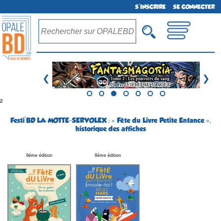
S'INSCRIRE
SE CONNECTER
❮
❯
²
Festi'BD LA MOTTE-SERVOLEX : « Fête du Livre Petite Enfance »,
historique des affiches
9éme édition
8éme édition