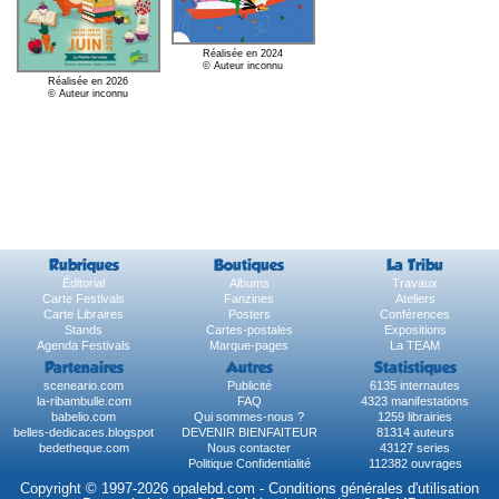
Réalisée en 2024
© Auteur inconnu
Réalisée en 2026
© Auteur inconnu
Rubriques
Boutiques
La Tribu
Éditorial
Albums
Travaux
Carte Festivals
Fanzines
Ateliers
Carte Libraires
Posters
Conférences
Stands
Cartes-postales
Expositions
Agenda Festivals
Marque-pages
La TEAM
Partenaires
Autres
Statistiques
sceneario.com
Publicité
6135 internautes
la-ribambulle.com
FAQ
4323 manifestations
babelio.com
Qui sommes-nous ?
1259 librairies
belles-dedicaces.blogspot
DEVENIR BIENFAITEUR
81314 auteurs
bedetheque.com
Nous contacter
43127 series
Politique Confidentialité
112382 ouvrages
Copyright © 1997-2026 opalebd.com -
Conditions générales d'utilisation