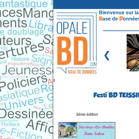
Bienvenue sur la
B
D
ase de
onnées
❮
²
Festi'BD TEISSI
3éme édition