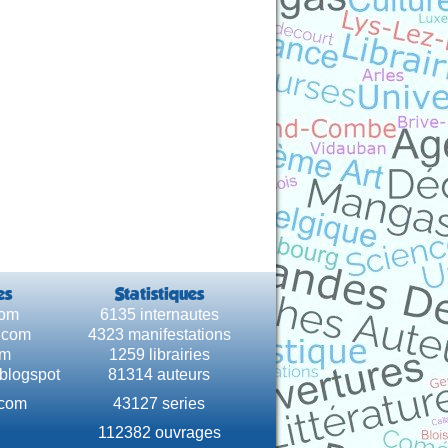
es
Statistiques
com
6135 internautes
e.com
4323 manifestations
om
1259 librairies
.blogspot
81314 auteurs
.com
43127 series
112382 ouvrages