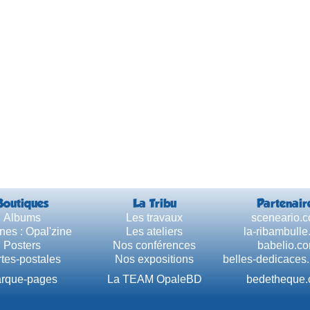
Boutiques
La Tribu
Partenair
Albums
Les travaux
sceneario.
nes : Opal'zine
Les ateliers
la-ribambull
Posters
Nos conférences
babelio.c
tes-postales
Nos expositions
belles-dedicaces
rque-pages
La TEAM OpaleBD
bedetheque