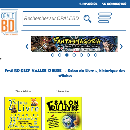
S'INSCRIRE
SE CONNECTER
❮
❯
²
Festi'BD CLEF-VALLÉE-D´EURE : « Salon du Livre », historique des
affiches
2éme édition
1ére édition