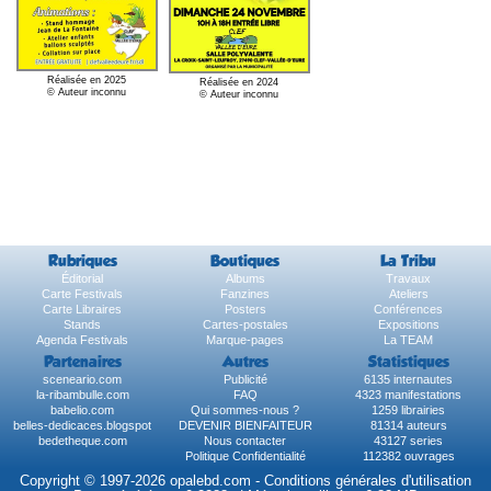
Réalisée en 2025
Réalisée en 2024
© Auteur inconnu
© Auteur inconnu
Rubriques
Boutiques
La Tribu
Éditorial
Albums
Travaux
Carte Festivals
Fanzines
Ateliers
Carte Libraires
Posters
Conférences
Stands
Cartes-postales
Expositions
Agenda Festivals
Marque-pages
La TEAM
Partenaires
Autres
Statistiques
sceneario.com
Publicité
6135 internautes
la-ribambulle.com
FAQ
4323 manifestations
babelio.com
Qui sommes-nous ?
1259 librairies
belles-dedicaces.blogspot
DEVENIR BIENFAITEUR
81314 auteurs
bedetheque.com
Nous contacter
43127 series
Politique Confidentialité
112382 ouvrages
Copyright © 1997-2026 opalebd.com -
Conditions générales d'utilisation