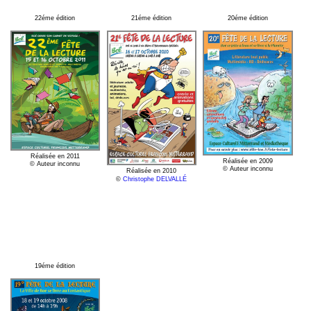
22éme édition
21éme édition
20éme édition
Réalisée en 2011
Réalisée en 2009
© Auteur inconnu
© Auteur inconnu
Réalisée en 2010
©
Christophe DELVALLÉ
19éme édition