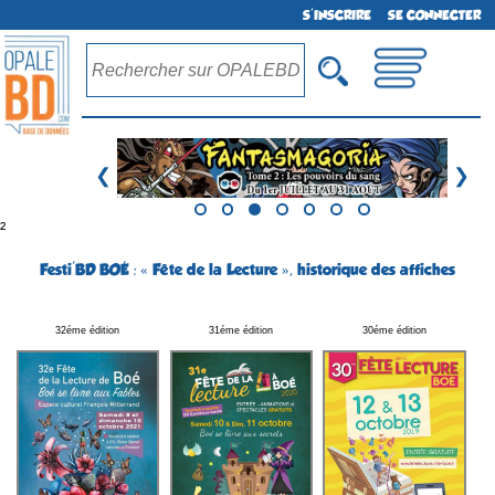
S'INSCRIRE
SE CONNECTER
❮
❯
²
Festi'BD BOÉ : « Fête de la Lecture », historique des affiches
32éme édition
31éme édition
30éme édition