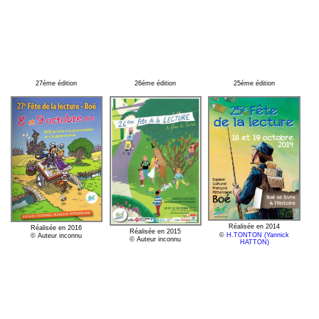
27éme édition
26éme édition
25éme édition
Réalisée en 2014
Réalisée en 2016
Réalisée en 2015
©
H.TONTON (Yannick
© Auteur inconnu
© Auteur inconnu
HATTON)