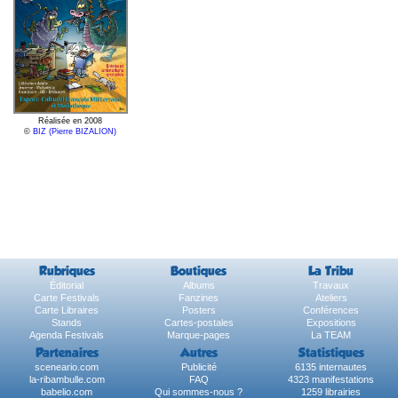
Réalisée en 2008
©
BIZ (Pierre BIZALION)
Rubriques
Boutiques
La Tribu
Éditorial
Albums
Travaux
Carte Festivals
Fanzines
Ateliers
Carte Libraires
Posters
Conférences
Stands
Cartes-postales
Expositions
Agenda Festivals
Marque-pages
La TEAM
Partenaires
Autres
Statistiques
sceneario.com
Publicité
6135 internautes
la-ribambulle.com
FAQ
4323 manifestations
babelio.com
Qui sommes-nous ?
1259 librairies