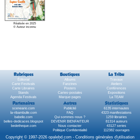
Réalisée en 2025
© Auteur inconnu
Rubriques
Boutiques
La Tribu
Éditorial
Albums
Travaux
Carte Festivals
Fanzines
Ateliers
Carte Libraires
Posters
Conférences
Stands
Cartes-postales
Expositions
Agenda Festivals
Marque-pages
La TEAM
Partenaires
Autres
Statistiques
sceneario.com
Publicité
6135 internautes
la-ribambulle.com
FAQ
4323 manifestations
babelio.com
Qui sommes-nous ?
1259 librairies
belles-dedicaces.blogspot
DEVENIR BIENFAITEUR
81314 auteurs
bedetheque.com
Nous contacter
43127 series
Politique Confidentialité
112382 ouvrages
Copyright © 1997-2026 opalebd.com -
Conditions générales d'utilisation