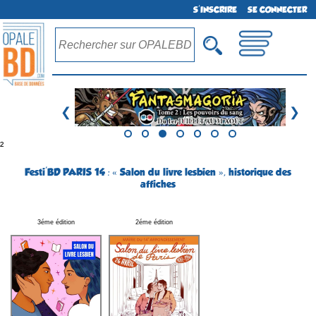
S'INSCRIRE
SE CONNECTER
❮
❯
²
Festi'BD PARIS 14 : « Salon du livre lesbien », historique des
affiches
3éme édition
2éme édition