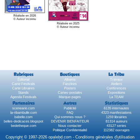
Réalisée en 2026
© Auteur inconnu
Réalisée en 2025
© Auteur inconnu
Rubriques
Boutiques
La Tribu
Éditorial
Albums
Travaux
Carte Festivals
Fanzines
Ateliers
Carte Libraires
Posters
Conférences
Stands
Cartes-postales
Expositions
Agenda Festivals
Marque-pages
La TEAM
Partenaires
Autres
Statistiques
sceneario.com
Publicité
6135 internautes
la-ribambulle.com
FAQ
4323 manifestations
babelio.com
Qui sommes-nous ?
1259 librairies
belles-dedicaces.blogspot
DEVENIR BIENFAITEUR
81314 auteurs
bedetheque.com
Nous contacter
43127 series
Politique Confidentialité
112382 ouvrages
Copyright © 1997-2026 opalebd.com -
Conditions générales d'utilisation