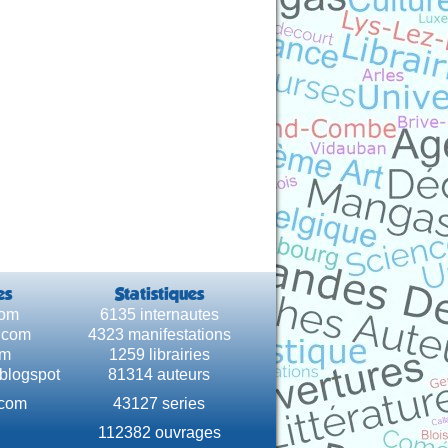
es
Statistiques
com
6135 internautes
e.com
4323 manifestations
om
1259 librairies
.blogspot
81314 auteurs
.com
43127 series
112382 ouvrages