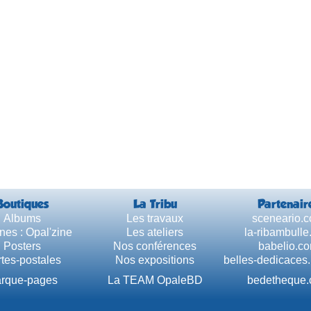
Boutiques
La Tribu
Partenair
Albums
Les travaux
sceneario.
nes : Opal'zine
Les ateliers
la-ribambull
Posters
Nos conférences
babelio.c
tes-postales
Nos expositions
belles-dedicaces
rque-pages
La TEAM OpaleBD
bedetheque