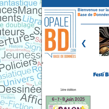
Bienvenue sur la
B
D
ase de
onnées
❮
²
Festi'B
1ére édition