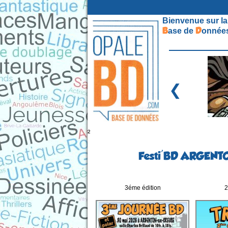
Bienvenue sur la
B
D
ase de
onnées
❮
²
Festi'BD ARGENTON
3éme édition
2