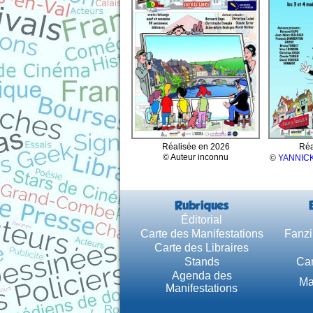
Réalisée en 2026
Réa
© Auteur inconnu
©
YANNICK
Rubriques
Éditorial
Carte des Manifestations
Fanzi
Carte des Libraires
Stands
Car
Agenda des
Ma
Manifestations