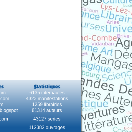
es
Statistiques
com
6135 internautes
e.com
4323 manifestations
om
1259 librairies
.blogspot
81314 auteurs
.com
43127 series
112382 ouvrages