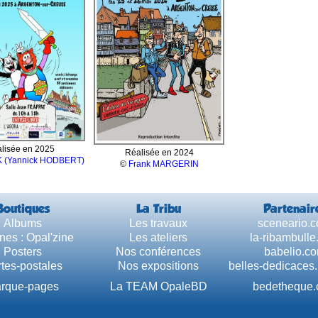
lisée en 2025
Réalisée en 2024
 (Yannick HODBERT)
©
Frank MARGERIN
Boutiques
La Tribu
Partenair
Albums
Les travaux
sceneario.
nes : Opal'zine
Les ateliers
la-ribambull
Posters
Nos conférences
babelio.c
tes-postales
Nos expositions
belles-dedicaces
rque-pages
La TEAM OpaleBD
bedetheque