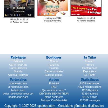
Réalisée en 2014
Réalisée en 2016
Réalisée en 2018
© Auteur inconnu
© Auteur inconnu
© Auteur inconnu
Rubriques
Boutiques
La Tribu
Éditorial
Albums
Travaux
Carte Festivals
Fanzines
Ateliers
Carte Libraires
Posters
Conférences
Stands
Cartes-postales
Expositions
Agenda Festivals
Marque-pages
La TEAM
Partenaires
Autres
Statistiques
sceneario.com
Publicité
6135 internautes
la-ribambulle.com
FAQ
4323 manifestations
babelio.com
Qui sommes-nous ?
1259 librairies
belles-dedicaces.blogspot
DEVENIR BIENFAITEUR
81314 auteurs
bedetheque.com
Nous contacter
43127 series
Politique Confidentialité
112382 ouvrages
Copyright © 1997-2026 opalebd.com -
Conditions générales d'utilisation