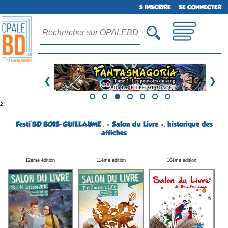
S'INSCRIRE
SE CONNECTER
❮
❯
²
Festi'BD BOIS-GUILLAUME : « Salon du Livre », historique des
affiches
12éme édition
11éme édition
10éme édition