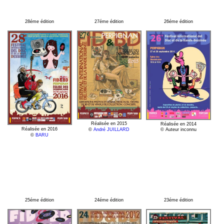
28éme édition
27éme édition
26éme édition
Réalisée en 2015
Réalisée en 2014
Réalisée en 2016
© Auteur inconnu
©
André JUILLARD
©
BARU
25éme édition
24éme édition
23éme édition