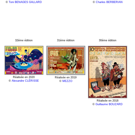
©
Charles BERBERIAN
©
Toni BENAGES GALLARD
32éme édition
31éme édition
30éme édition
Réalisée en 2020
Réalisée en 2019
©
Alexandre CLÉRISSE
©
MEZZO
Réalisée en 2018
©
Guillaume BOUZARD