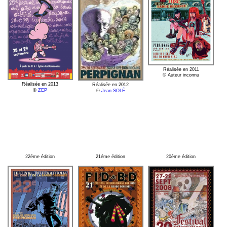
Réalisée en 2011
© Auteur inconnu
Réalisée en 2013
Réalisée en 2012
©
ZEP
©
Jean SOLÉ
22éme édition
21éme édition
20éme édition