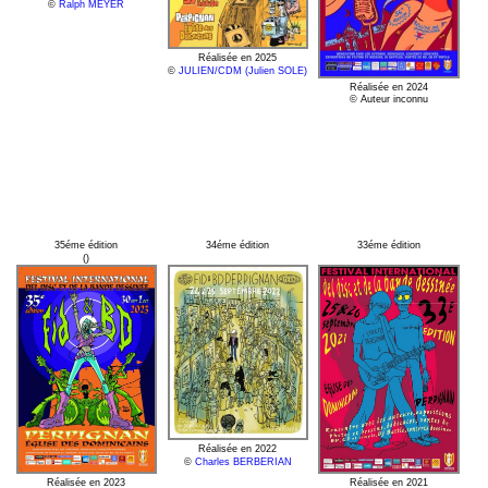
©
Ralph MEYER
Réalisée en 2025
©
JULIEN/CDM (Julien SOLE)
Réalisée en 2024
© Auteur inconnu
35éme édition
34éme édition
33éme édition
()
Réalisée en 2022
©
Charles BERBERIAN
Réalisée en 2021
Réalisée en 2023