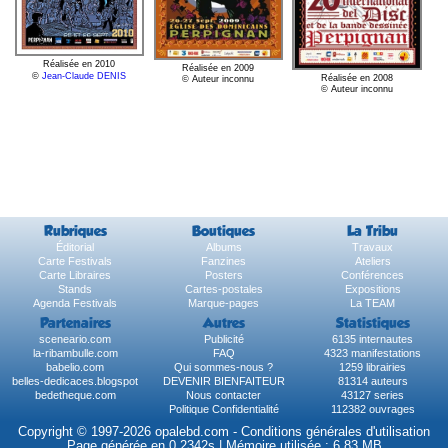
Réalisée en 2010
Réalisée en 2009
©
Jean-Claude DENIS
Réalisée en 2008
© Auteur inconnu
© Auteur inconnu
Rubriques
Boutiques
La Tribu
Éditorial
Albums
Travaux
Carte Festivals
Fanzines
Ateliers
Carte Libraires
Posters
Conférences
Stands
Cartes-postales
Expositions
Agenda Festivals
Marque-pages
La TEAM
Partenaires
Autres
Statistiques
sceneario.com
Publicité
6135 internautes
la-ribambulle.com
FAQ
4323 manifestations
babelio.com
Qui sommes-nous ?
1259 librairies
belles-dedicaces.blogspot
DEVENIR BIENFAITEUR
81314 auteurs
bedetheque.com
Nous contacter
43127 series
Politique Confidentialité
112382 ouvrages
Copyright © 1997-2026 opalebd.com -
Conditions générales d'utilisation
Page générée en 0.2342s | Mémoire utilisée : 6.83 MB