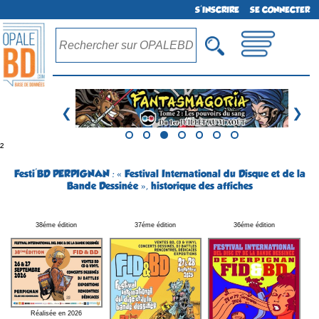
S'INSCRIRE
SE CONNECTER
❮
❯
²
Festi'BD PERPIGNAN : « Festival International du Disque et de la
Bande Dessinée », historique des affiches
38éme édition
37éme édition
36éme édition
Réalisée en 2026