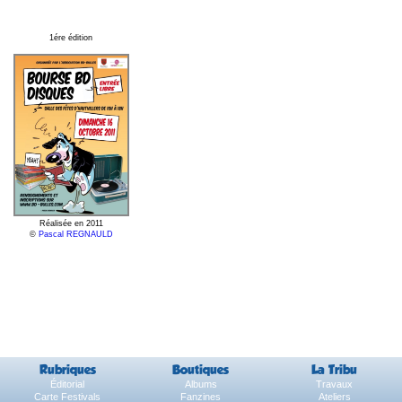
1ére édition
Réalisée en 2011
©
Pascal REGNAULD
Rubriques
Boutiques
La Tribu
Éditorial
Albums
Travaux
Carte Festivals
Fanzines
Ateliers