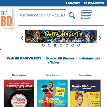
S'INSCRIRE
SE CONNECTER
❮
❯
²
Festi'BD HAUTVILLERS : « Bourse BD Disques », historique des
affiches
10éme édition
9éme édition
8éme édition