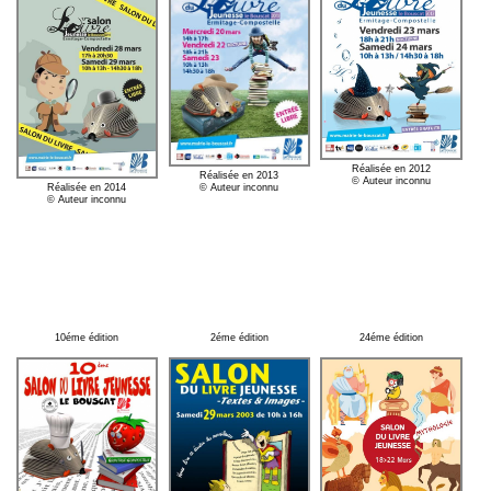
Réalisée en 2012
Réalisée en 2013
© Auteur inconnu
Réalisée en 2014
© Auteur inconnu
© Auteur inconnu
10éme édition
2éme édition
24éme édition