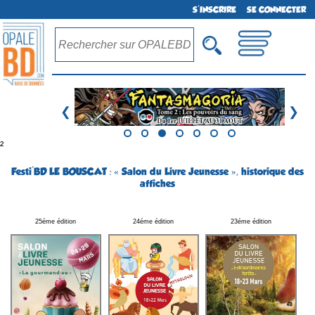
S'INSCRIRE
SE CONNECTER
❮
❯
²
Festi'BD LE BOUSCAT : « Salon du Livre Jeunesse », historique des
affiches
25éme édition
24éme édition
23éme édition