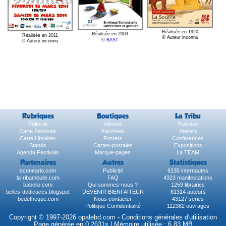
Réalisée en 1920
Réalisée en 2003
Réalisée en 2011
© Auteur inconnu
©
BAST
© Auteur inconnu
Rubriques
Boutiques
La Tribu
Éditorial
Albums
Travaux
Carte Festivals
Fanzines
Ateliers
Carte Libraires
Posters
Conférences
Stands
Cartes-postales
Expositions
Agenda Festivals
Marque-pages
La TEAM
Partenaires
Autres
Statistiques
sceneario.com
Publicité
6135 internautes
la-ribambulle.com
FAQ
4323 manifestations
babelio.com
Qui sommes-nous ?
1259 librairies
belles-dedicaces.blogspot
DEVENIR BIENFAITEUR
81314 auteurs
bedetheque.com
Nous contacter
43127 series
Politique Confidentialité
112382 ouvrages
Copyright © 1997-2026 opalebd.com -
Conditions générales d'utilisation
Page générée en 0.2631s | Mémoire utilisée : 6.83 MB