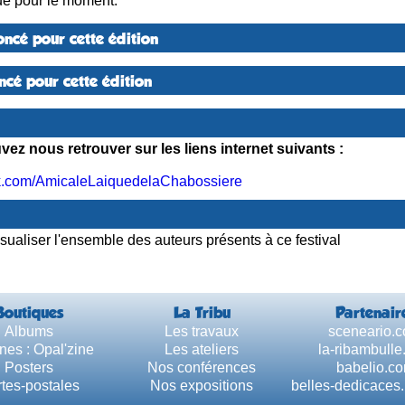
é pour le moment.
ncé pour cette édition
cé pour cette édition
ez nous retrouver sur les liens internet suivants :
.com/AmicaleLaiquedelaChabossiere
sualiser l'ensemble des auteurs présents à ce festival
Boutiques
La Tribu
Partenair
Albums
Les travaux
sceneario.
nes : Opal'zine
Les ateliers
la-ribambull
Posters
Nos conférences
babelio.c
tes-postales
Nos expositions
belles-dedicaces