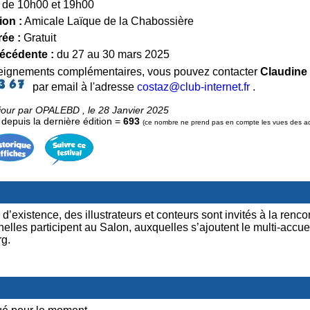
de 10h00 et 19h00
ion :
Amicale Laïque de la Chabossière
rée :
Gratuit
récédente :
du 27 au 30 mars 2025
seignements complémentaires, vous pouvez contacter
Claudin
par email à l'adresse
costaz@club-internet.fr
.
jour par OPALEBD , le 28 Janvier 2025
epuis la dernière édition =
693
(ce nombre ne prend pas en compte les vues des admi
istence, des illustrateurs et conteurs sont invités à la renco
elles participent au Salon, auxquelles s’ajoutent le multi-accuei
rg.