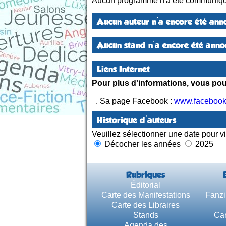
Aucun programme n'a été communiqu
Aucun auteur n'a encore été anno
Aucun stand n'a encore été annon
Liens Internet
Pour plus d'informations, vous pouv
. Sa page Facebook :
www.facebook
Historique d'auteurs
Veuillez sélectionner une date pour vi
Décocher les années
2025
Rubriques
Éditorial
Carte des Manifestations
Fanzi
Carte des Libraires
Stands
Car
Agenda des