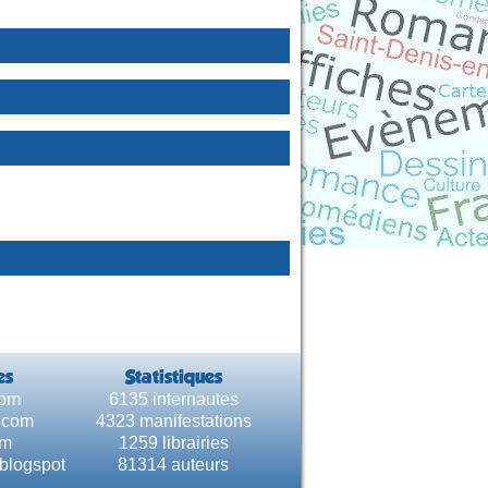
es
Statistiques
com
6135 internautes
e.com
4323 manifestations
om
1259 librairies
.blogspot
81314 auteurs