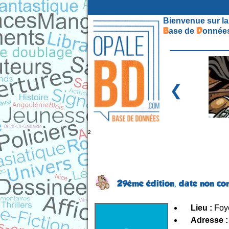
Bienvenue sur la
B
D
ase de
onnées
❮
²
29ème édition,
date non c
Lieu :
Foye
Adresse :