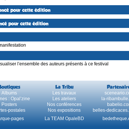
ncé pour cette édition
cé pour cette édition
manifestation
sualiser l'ensemble des auteurs présents à ce festival
Boutiques
La Tribu
Partenair
Albums
Les travaux
sceneario.
nes : Opal'zine
Les ateliers
la-ribambull
Posters
Nos conférences
babelio.c
tes-postales
Nos expositions
belles-dedicaces
rque-pages
La TEAM OpaleBD
bedetheque