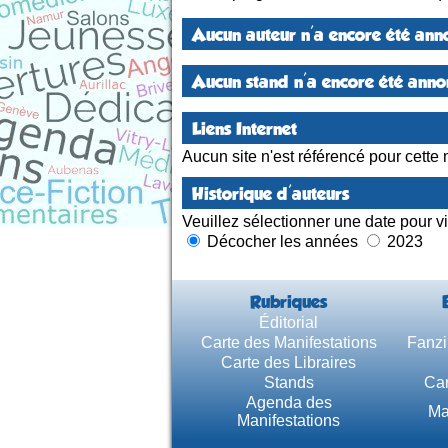
Aucun auteur n'a encore été anno
Aucun stand n'a encore été annon
Liens Internet
Aucun site n'est référencé pour cette 
Historique d'auteurs
Veuillez sélectionner une date pour vi
Décocher les années
2023
Rubriques
Éditorial
Carte des Manifestations
Fanzi
Carte des Libraires
Stands
Car
Agenda des
Ma
Manifestations