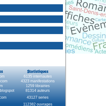
es
Statistiques
com
6135 internautes
e.com
4323 manifestations
om
1259 librairies
.blogspot
81314 auteurs
.com
43127 series
112382 ouvrages