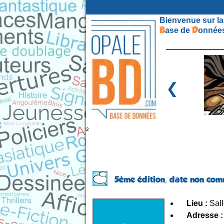
Bienvenue sur la
B
D
ase de
onnées
❮
²
5ème édition,
date non com
Lieu :
Sall
Adresse :