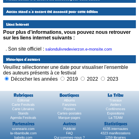
Aucun stand n'a encore été annoncé pour cette édition
Liens Internet
Pour plus d'informations, vous pouvez nous retrouver
sur les liens internet suivants :
. Son site officiel :
salondulivredevierzon.e-monsite.com
Historique d'auteurs
Veuillez sélectionner une date pour visualiser l'ensemble
des auteurs présents à ce festival
Décocher les années
2019
2022
2023
Rubriques
Boutiques
La Tribu
Éditorial
Albums
Travaux
Carte Festivals
Fanzines
Ateliers
Carte Libraires
Posters
Conférences
Stands
Cartes-postales
Expositions
Agenda Festivals
Marque-pages
La TEAM
Partenaires
Autres
Statistiques
sceneario.com
Publicité
6135 internautes
la-ribambulle.com
FAQ
4323 manifestations
babelio.com
Qui sommes-nous ?
1259 librairies