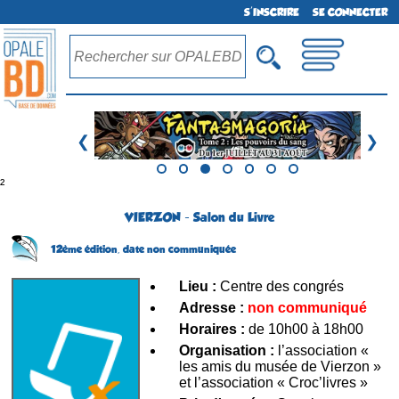
S'INSCRIRE
SE CONNECTER
❮
❯
²
VIERZON - Salon du Livre
12ème édition,
date non communiquée
Lieu :
Centre des congrés
Adresse :
non communiqué
Horaires :
de 10h00 à 18h00
Organisation :
l’association «
les amis du musée de Vierzon »
et l’association « Croc’livres »