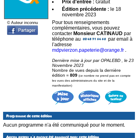
Prix d'entrée :
Gratuit
Édition précédente :
le 18
novembre 2023
Pour tous renseignements
© Auteur inconnu
complémentaires, vous pouvez
contacter
Monsieur CATINAUD
par
téléphone au
par email à
l'adresse
mdpvierzon.papeterie@orange.fr
.
Dernière mise à jour par OPALEBD , le 23
Novembre 2023
Nombre de vues depuis la dernière
édition =
809
(ce nombre ne prend pas en compte
les vues des administrateurs du site et de la
manifestation)
Programme de cette édition
Aucun programme n'a été communiqué pour le moment.
Aucun auteur n'a encore été annoncé pour cette édition