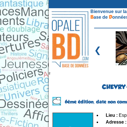
Bienvenue sur la
B
D
ase de
onnées
❮
²
CHEVRY-C
6ème édition,
date non com
Lieu :
Espa
Adresse :