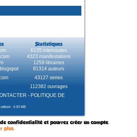
es
Statistiques
com
6135 internautes
e.com
4323 manifestations
om
1259 librairies
.blogspot
81314 auteurs
.com
43127 series
112382 ouvrages
CONTACTER
-
POLITIQUE DE
tilisée : 6.83 MB
 de confidentialité et pourrez créer un compte.
r plus
.