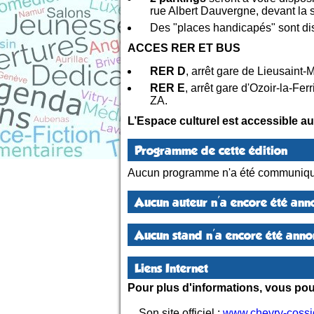
rue Albert Dauvergne, devant la s
Des "places handicapés" sont dis
ACCES RER ET BUS
RER D
, arrêt gare de Lieusaint-
RER E
, arrêt gare d'Ozoir-la-Fe
ZA.
L’Espace culturel est accessible au
Programme de cette édition
Aucun programme n'a été communiqu
Aucun auteur n'a encore été anno
Aucun stand n'a encore été annon
Liens Internet
Pour plus d'informations, vous pouv
. Son site officiel :
www.chevry-coss