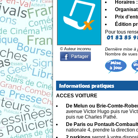
Horaires :
Organisat
Prix d'ent
Édition p
Pour tous ren
Dernière mise à j
© Auteur inconnu
Nombre de vues d
Informations pratiques
ACCES VOITURE
De Melun ou Brie-Comte-Rober
avenue Victor Hugo puis rue Vict
puis rue Charles Pathé.
De Paris ou Pontault-Combaul
nationale 4, prendre la direction
2 parkings
seront à votre disposi