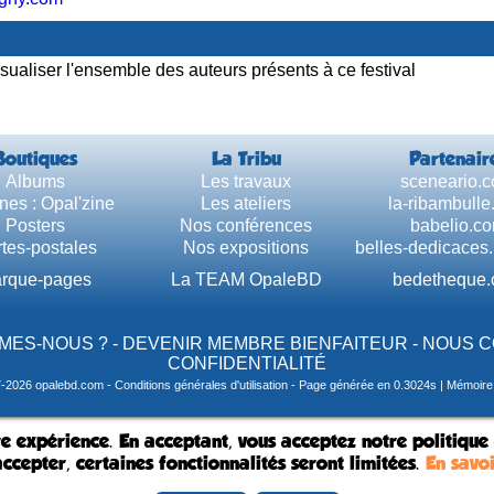
sualiser l'ensemble des auteurs présents à ce festival
Boutiques
La Tribu
Partenair
Albums
Les travaux
sceneario.
nes : Opal'zine
Les ateliers
la-ribambull
Posters
Nos conférences
babelio.c
tes-postales
Nos expositions
belles-dedicaces
rque-pages
La TEAM OpaleBD
bedetheque
MES-NOUS ?
-
DEVENIR MEMBRE BIENFAITEUR
-
NOUS 
CONFIDENTIALITÉ
7-2026 opalebd.com -
Conditions générales d'utilisation
- Page générée en 0.3024s | Mémoire u
e expérience. En acceptant, vous acceptez notre politique
ccepter, certaines fonctionnalités seront limitées.
En savoi