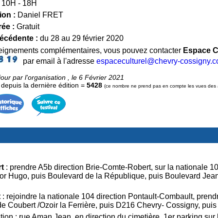
10H - 18H
ion :
Daniel FRET
rée :
Gratuit
récédente :
du 28 au 29 février 2020
seignements complémentaires, vous pouvez contacter
Espace Cu
par email à l'adresse
espaceculturel@chevry-cossigny.
our par l'organisation , le 6 Février 2021
epuis la dernière édition =
5428
(ce nombre ne prend pas en compte les vues des ad
t
: prendre A5b direction Brie-Comte-Robert, sur la nationale 10
or Hugo, puis Boulevard de la République, puis Boulevard Jean
t
: rejoindre la nationale 104 direction Pontault-Combault, prendre
 de Coubert /Ozoir la Ferrière, puis D216 Chevry- Cossigny, pui
tion : rue Aman Jean, en direction du cimetière, 1er parking sur 