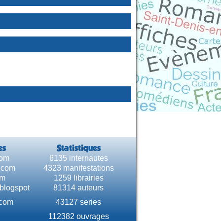
es
Statistiques
com
6135 internautes
e.com
4323 manifestations
om
1259 librairies
.blogspot
81314 auteurs
.com
43127 series
112382 ouvrages