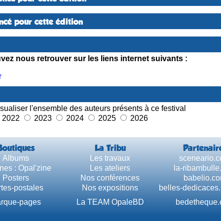
cé pour cette édition
ez nous retrouver sur les liens internet suivants :
r
sualiser l'ensemble des auteurs présents à ce festival
2022
2023
2024
2025
2026
Boutiques
La Tribu
Partenair
Albums
Les travaux
sceneario.
nes : Opal'zine
Les ateliers
la-ribambull
Posters
Nos conférences
babelio.c
tes-postales
Nos expositions
belles-dedicaces
rque-pages
La TEAM OpaleBD
bedetheque