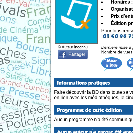
Horaires :
Organisat
Prix d'ent
Édition p
Pour tous ren
Dernière mise à 
© Auteur inconnu
Nombre de vues d
Informations pratiques
Faire découvrir la BD dans toute sa var
en lien avec les médiathèques, le cin
Programme de cette édition
Aucun programme n'a été communiqu
Aucun auteur n'a encore été anno