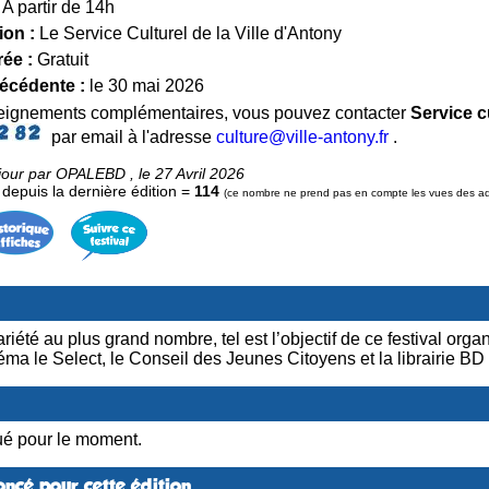
A partir de 14h
ion :
Le Service Culturel de la Ville d'Antony
rée :
Gratuit
récédente :
le 30 mai 2026
seignements complémentaires, vous pouvez contacter
Service c
par email à l'adresse
culture@ville-antony.fr
.
jour par OPALEBD , le 27 Avril 2026
epuis la dernière édition =
114
(ce nombre ne prend pas en compte les vues des admi
iété au plus grand nombre, tel est l’objectif de ce festival organi
éma le Select, le Conseil des Jeunes Citoyens et la librairie BD
é pour le moment.
ncé pour cette édition