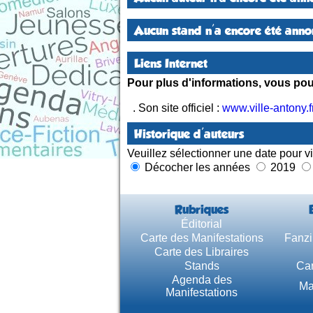
Aucun stand n'a encore été annon
Liens Internet
Pour plus d'informations, vous pouv
. Son site officiel :
www.ville-antony.f
Historique d'auteurs
Veuillez sélectionner une date pour vi
Décocher les années
2019
Rubriques
Éditorial
Carte des Manifestations
Fanzi
Carte des Libraires
Stands
Car
Agenda des
Ma
Manifestations