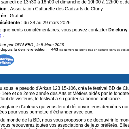
samedi de 13h30 à 18h00 et dimanche de 10h00 à 12h00 et d
ion :
Association Culturelle des Gadzarts de Cluny
rée :
Gratuit
récédente :
du 28 au 29 mars 2026
seignements complémentaires, vous pouvez contacter
De cluny
g
.
 jour par OPALEBD , le 5 Mars 2026
epuis la dernière édition =
443
(ce nombre ne prend pas en compte les vues des admi
 sous le pseudo d'Arkan 123 15-106, créa le festival BD de Clun
 1ere et de 2eme année des Arts et Métiers aidés par le fondat
rtout de visiteurs, le festival a su garder sa bonne ambiance.
 vingtaine d'auteurs qui vous feront découvrir leurs dernières no
ées pour vous permettre d'échanger avec eux.
our du monde de la BD, nous vous proposons de découvirir le mo
l vous retrouverez toutes vos associations de jeux préférés. Ell