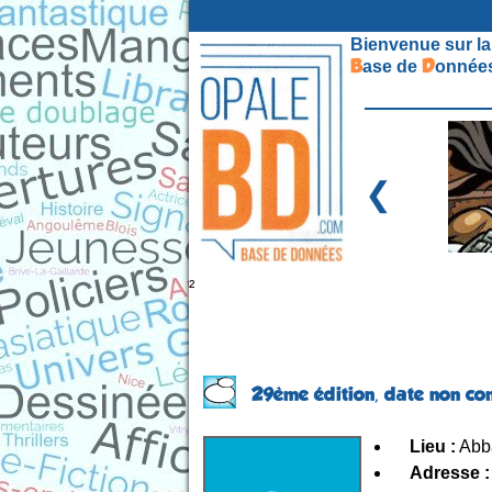
Bienvenue sur la
B
D
ase de
onnées
❮
²
29ème édition,
date non c
Lieu :
Abba
Adresse :