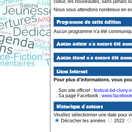
coeur, les nouveautés, sans jamais ou
Nous vous attendons nombreux en espé
Programme de cette édition
Aucun programme n'a été communiqu
Aucun auteur n'a encore été anno
Aucun stand n'a encore été annon
Liens Internet
Pour plus d'informations, vous pouv
. Son site officiel :
festival-bd-cluny.
. Sa page Facebook :
www.facebook
Historique d'auteurs
Veuillez sélectionner une date pour vi
Décocher les années
2022