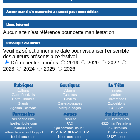
Aucun stand n'a encore été annoncé pour cette édition
Liens Internet
Aucun site n'est référencé pour cette manifestation
Historique d'auteurs
Veuillez sélectionner une date pour visualiser l'ensemble
des auteurs présents à ce festival
Décocher les années
2019
2020
2022
2023
2024
2025
2026
Rubriques
Boutiques
La Tribu
Éditorial
Albums
Travaux
Carte Festivals
Fanzines
Ateliers
Carte Libraires
Posters
Conférences
Stands
Cartes-postales
Expositions
Agenda Festivals
Marque-pages
La TEAM
Partenaires
Autres
Statistiques
sceneario.com
Publicité
6135 internautes
la-ribambulle.com
FAQ
4323 manifestations
babelio.com
Qui sommes-nous ?
1259 librairies
belles-dedicaces.blogspot
DEVENIR BIENFAITEUR
81314 auteurs
bedetheque.com
Nous contacter
43127 series