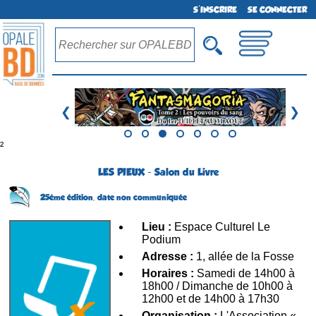
S'INSCRIRE
SE CONNECTER
❮
❯
²
LES PIEUX - Salon du Livre
25ème édition,
date non communiquée
Lieu :
Espace Culturel Le
Podium
Adresse :
1, allée de la Fosse
Horaires :
Samedi de 14h00 à
18h00 / Dimanche de 10h00 à
12h00 et de 14h00 à 17h30
Organisation :
L'Association «