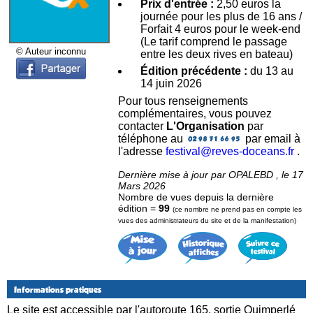
Prix d'entrée :
2,50 euros la
journée pour les plus de 16 ans /
Forfait 4 euros pour le week-end
(Le tarif comprend le passage
© Auteur inconnu
entre les deux rives en bateau)
Édition précédente :
du 13 au
14 juin 2026
Pour tous renseignements
complémentaires, vous pouvez
contacter
L'Organisation
par
téléphone au
par email à
l'adresse
festival@reves-doceans.fr
.
Dernière mise à jour par OPALEBD , le 17
Mars 2026
Nombre de vues depuis la dernière
édition =
99
(ce nombre ne prend pas en compte les
vues des administrateurs du site et de la manifestation)
Informations pratiques
Le site est accessible par l'autoroute 165, sortie Quimperlé