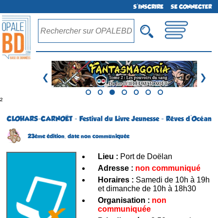
S'INSCRIRE
SE CONNECTER
❮
❯
²
CLOHARS-CARNOËT - Festival du Livre Jeunesse - Rêves d'Océan
23ème édition,
date non communiquée
Lieu :
Port de Doëlan
Adresse :
non communiqué
Horaires :
Samedi de 10h à 19h
et dimanche de 10h à 18h30
Organisation :
non
communiquée