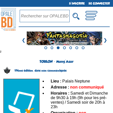
S'INSCRIRE
SE CONNECTER
❮
❯
²
TOULON - Mang'Azur
19ème édition,
date non communiquée
Lieu :
Palais Neptune
Adresse :
non communiqué
Horaires :
Samedi et Dimanche
de 9h30 à 19h (9h pour les pré-
ventes) / Samedi soir de 20h à
23h
Organisation :
non