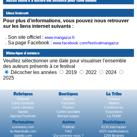
Aucun stand n'a encore été annoncé pour cette édition
Liens Internet
Pour plus d'informations, vous pouvez nous retrouver
sur les liens internet suivants :
. Son site officiel :
www.mangazur.fr
. Sa page Facebook :
www.facebook.com/festivalmangazur
Historique d'auteurs
Veuillez sélectionner une date pour visualiser l'ensemble
des auteurs présents à ce festival
Décocher les années
2019
2022
2024
2025
Rubriques
Boutiques
La Tribu
Éditorial
Albums
Travaux
Carte Festivals
Fanzines
Ateliers
Carte Libraires
Posters
Conférences
Stands
Cartes-postales
Expositions
Agenda Festivals
Marque-pages
La TEAM
Partenaires
Autres
Statistiques
sceneario.com
Publicité
6135 internautes
la-ribambulle.com
FAQ
4323 manifestations
babelio.com
Qui sommes-nous ?
1259 librairies