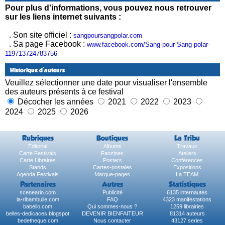
Pour plus d'informations, vous pouvez nous retrouver
sur les liens internet suivants :
. Son site officiel :
sangpoursangpolar.com
. Sa page Facebook :
www.facebook.com/Sang-pour-Sang-polar-
119713724783756
Historique d'auteurs
Veuillez sélectionner une date pour visualiser l'ensemble
des auteurs présents à ce festival
Décocher les années
2021
2022
2023
2024
2025
2026
Rubriques
Boutiques
La Tribu
Éditorial
Albums
Travaux
Carte Festivals
Fanzines
Ateliers
Carte Libraires
Posters
Conférences
Stands
Cartes-postales
Expositions
Agenda Festivals
Marque-pages
La TEAM
Partenaires
Autres
Statistiques
sceneario.com
Publicité
6135 internautes
la-ribambulle.com
FAQ
4323 manifestations
babelio.com
Qui sommes-nous ?
1259 librairies
belles-dedicaces.blogspot
DEVENIR BIENFAITEUR
81314 auteurs
bedetheque.com
Nous contacter
43127 series