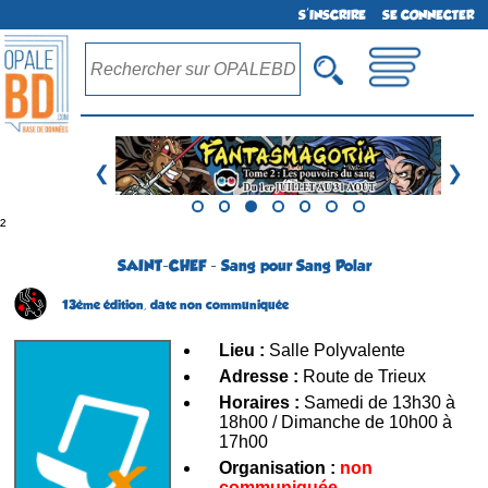
S'INSCRIRE
SE CONNECTER
❮
❯
²
SAINT-CHEF - Sang pour Sang Polar
13ème édition,
date non communiquée
Lieu :
Salle Polyvalente
Adresse :
Route de Trieux
Horaires :
Samedi de 13h30 à
18h00 / Dimanche de 10h00 à
17h00
Organisation :
non
communiquée