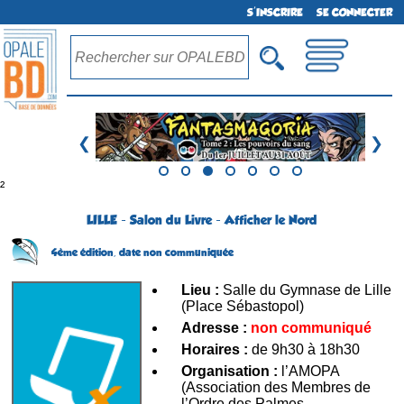
S'INSCRIRE
SE CONNECTER
❮
❯
²
LILLE - Salon du Livre - Afficher le Nord
4ème édition,
date non communiquée
Lieu :
Salle du Gymnase de Lille
(Place Sébastopol)
Adresse :
non communiqué
Horaires :
de 9h30 à 18h30
Organisation :
l’AMOPA
(Association des Membres de
l’Ordre des Palmes