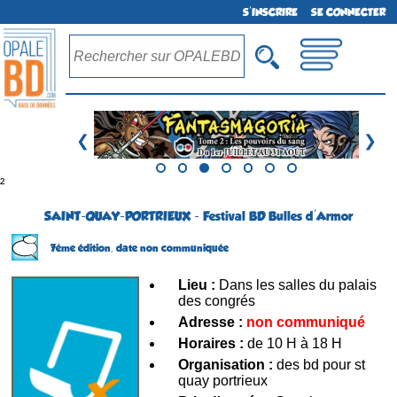
S'INSCRIRE
SE CONNECTER
❮
❯
²
SAINT-QUAY-PORTRIEUX - Festival BD Bulles d'Armor
7ème édition,
date non communiquée
Lieu :
Dans les salles du palais
des congrés
Adresse :
non communiqué
Horaires :
de 10 H à 18 H
Organisation :
des bd pour st
quay portrieux