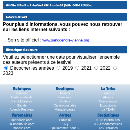
Aucun stand n'a encore été annoncé pour cette édition
Liens Internet
Pour plus d'informations, vous pouvez nous retrouver
sur les liens internet suivants :
. Son site officiel :
www.sangdencre-vienne.org
Historique d'auteurs
Veuillez sélectionner une date pour visualiser l'ensemble
des auteurs présents à ce festival
Décocher les années
2019
2021
2022
2023
Rubriques
Boutiques
La Tribu
Éditorial
Albums
Travaux
Carte Festivals
Fanzines
Ateliers
Carte Libraires
Posters
Conférences
Stands
Cartes-postales
Expositions
Agenda Festivals
Marque-pages
La TEAM
Partenaires
Autres
Statistiques
sceneario.com
Publicité
6135 internautes
la-ribambulle.com
FAQ
4323 manifestations
babelio.com
Qui sommes-nous ?
1259 librairies