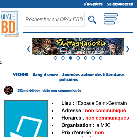
S'INSCRIRE
SE CONNECTER
❮
❯
²
VIENNE - Sang d'encre - Journées autour des littératures
policières
32ème édition,
date non communiquée
Lieu :
l'Espace Saint-Germain
Adresse :
non communiqué
Horaires :
non communiqués
Organisation :
la MJC
Prix d'entrée :
non