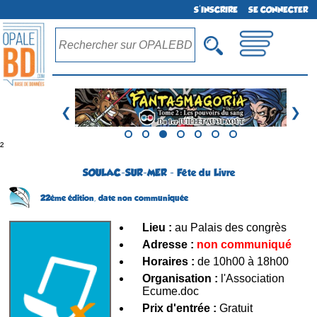
S'INSCRIRE
SE CONNECTER
❮
❯
²
SOULAC-SUR-MER - Fête du Livre
22ème édition,
date non communiquée
Lieu :
au Palais des congrès
Adresse :
non communiqué
Horaires :
de 10h00 à 18h00
Organisation :
l'Association
Ecume.doc
Prix d'entrée :
Gratuit