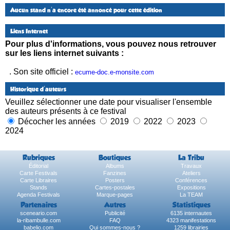
Aucun stand n'a encore été annoncé pour cette édition
Liens Internet
Pour plus d'informations, vous pouvez nous retrouver
sur les liens internet suivants :
. Son site officiel :
ecume-doc.e-monsite.com
Historique d'auteurs
Veuillez sélectionner une date pour visualiser l'ensemble
des auteurs présents à ce festival
Décocher les années
2019
2022
2023
2024
Rubriques
Boutiques
La Tribu
Éditorial
Albums
Travaux
Carte Festivals
Fanzines
Ateliers
Carte Libraires
Posters
Conférences
Stands
Cartes-postales
Expositions
Agenda Festivals
Marque-pages
La TEAM
Partenaires
Autres
Statistiques
sceneario.com
Publicité
6135 internautes
la-ribambulle.com
FAQ
4323 manifestations
babelio.com
Qui sommes-nous ?
1259 librairies