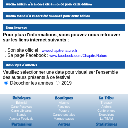
Aucun auteur n'a encore été annoncé pour cette édition
Aucun stand n'a encore été annoncé pour cette édition
Liens Internet
Pour plus d'informations, vous pouvez nous retrouver
sur les liens internet suivants :
. Son site officiel :
www.chapitrenature.fr
. Sa page Facebook :
www.facebook.com/ChapitreNature
Historique d'auteurs
Veuillez sélectionner une date pour visualiser l'ensemble
des auteurs présents à ce festival
Décocher les années
2019
Rubriques
Boutiques
La Tribu
Éditorial
Albums
Travaux
Carte Festivals
Fanzines
Ateliers
Carte Libraires
Posters
Conférences
Stands
Cartes-postales
Expositions
Agenda Festivals
Marque-pages
La TEAM
Partenaires
Autres
Statistiques