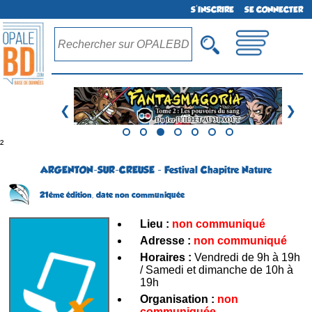
S'INSCRIRE
SE CONNECTER
❮
❯
²
ARGENTON-SUR-CREUSE - Festival Chapitre Nature
21ème édition,
date non communiquée
Lieu :
non communiqué
Adresse :
non communiqué
Horaires :
Vendredi de 9h à 19h
/ Samedi et dimanche de 10h à
19h
Organisation :
non
communiquée