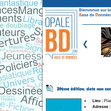
Bienvenue sur la
B
D
ase de
onnées
❮
²
39ème édition,
date non co
Lieu :
Plac
Adresse :