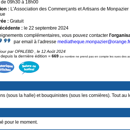
de 09h30 à 18h00
ion :
L’Association des Commerçants et Artisans de Monpazier (
que
rée :
Gratuit
récédente :
le 22 septembre 2024
seignements complémentaires, vous pouvez contacter
l'organis
par email à l'adresse
mediatheque.monpazier@orange.f
jour par OPALEBD , le 12 Août 2024
epuis la dernière édition =
669
(ce nombre ne prend pas en compte les vues des admi
s (sous la halle) et bouquinistes (sous les cornières). Tout au
é pour le moment.