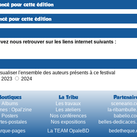
ncé pour cette édition
cé pour cette édition
ez nous retrouver sur les liens internet suivants :
sualiser l'ensemble des auteurs présents à ce festival
2023
2024
Boutiques
La Tribu
Partenair
Albums
Les travaux
sceneario.
nes : Opal'zine
Les ateliers
la-ribambull
Posters
Nos conférences
babelio.c
tes-postales
Nos expositions
belles-dedicaces
rque-pages
La TEAM OpaleBD
bedetheque