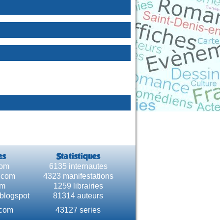
es
Statistiques
com
6135 internautes
e.com
4323 manifestations
om
1259 librairies
.blogspot
81314 auteurs
.com
43127 series