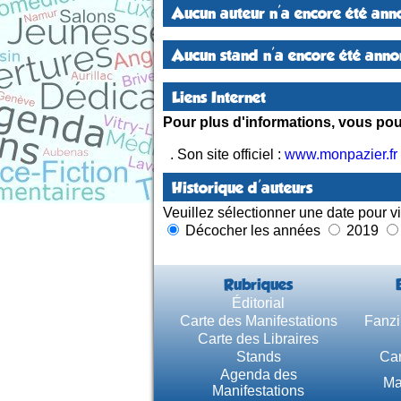
Aucun auteur n'a encore été anno
Aucun stand n'a encore été annon
Liens Internet
Pour plus d'informations, vous pouv
. Son site officiel :
www.monpazier.fr
Historique d'auteurs
Veuillez sélectionner une date pour vi
Décocher les années
2019
Rubriques
Éditorial
Carte des Manifestations
Fanzi
Carte des Libraires
Stands
Car
Agenda des
Ma
Manifestations