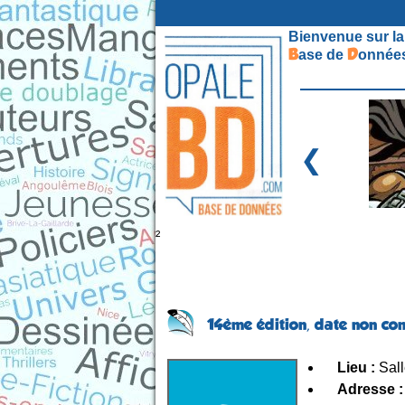
Bienvenue sur la
B
D
ase de
onnées
❮
²
14ème édition,
date non co
Lieu :
Sall
Adresse :