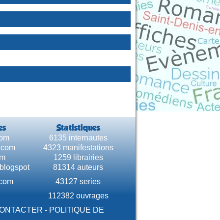
es
Statistiques
com
6135 internautes
e.com
4323 manifestations
om
1259 librairies
.blogspot
81314 auteurs
.com
43127 series
112382 ouvrages
CONTACTER
-
POLITIQUE DE