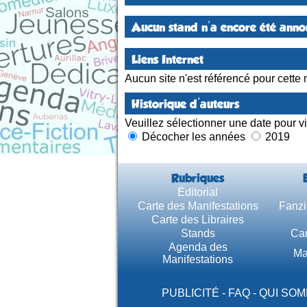
Aucun stand n'a encore été annon
Liens Internet
Aucun site n'est référencé pour cette 
Historique d'auteurs
Veuillez sélectionner une date pour vi
Décocher les années
2019
Rubriques
Éditorial
Carte des Manifestations
Fanzi
Carte des Libraires
Stands
Car
Agenda des
Ma
Manifestations
PUBLICITÉ
-
FAQ
-
QUI SOM