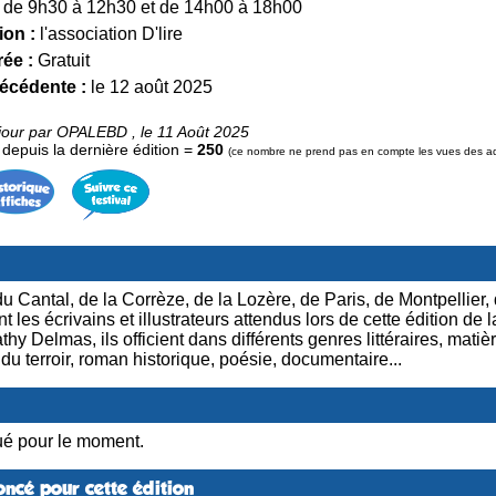
de 9h30 à 12h30 et de 14h00 à 18h00
ion :
l'association D'lire
rée :
Gratuit
récédente :
le 12 août 2025
jour par OPALEBD , le 11 Août 2025
epuis la dernière édition =
250
(ce nombre ne prend pas en compte les vues des admi
u Cantal, de la Corrèze, de la Lozère, de Paris, de Montpellier, 
nt les écrivains et illustrateurs attendus lors de cette édition de l
thy Delmas, ils officient dans différents genres littéraires, mati
 du terroir, roman historique, poésie, documentaire...
é pour le moment.
ncé pour cette édition