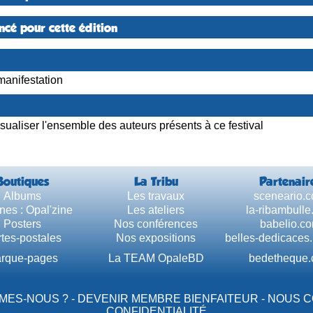
cé pour cette édition
manifestation
sualiser l'ensemble des auteurs présents à ce festival
Boutiques
La Tribu
Partenair
Albums
Les travaux
sceneario.
nes : Opal'zine
Les ateliers
la-ribambull
Posters
Nos conférences
babelio.c
tes-postales
Nos expositions
belles-dedicaces
rque-pages
La TEAM OpaleBD
bedetheque
MES-NOUS ?
-
DEVENIR MEMBRE BIENFAITEUR
-
NOUS 
CONFIDENTIALITÉ