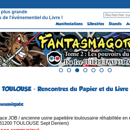
 plus grande
 de l'événementiel du Livre !
Manifestations
Librairies
Stands
A
TOULOUSE - Rencontres du Papier et du Livre
mmuniquée
ce JOB / ancienne usine papetière toulousaine réhabilitée en e
 31200 TOULOUSE Sept Deniers)