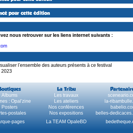
cé pour cette édition
ez nous retrouver sur les liens internet suivants :
.com
sualiser l'ensemble des auteurs présents à ce festival
2023
Boutiques
La Tribu
Partenair
Albums
Les travaux
sceneario.
nes : Opal'zine
Les ateliers
la-ribambull
Posters
Nos conférences
babelio.c
tes-postales
Nos expositions
belles-dedicaces
rque-pages
La TEAM OpaleBD
bedetheque