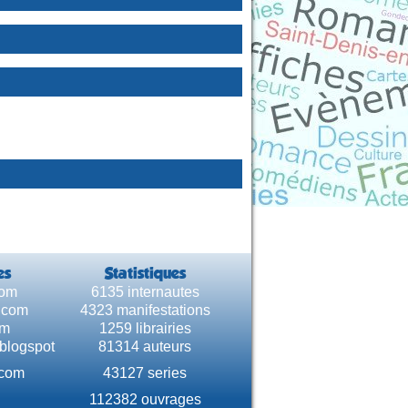
es
Statistiques
com
6135 internautes
e.com
4323 manifestations
om
1259 librairies
.blogspot
81314 auteurs
.com
43127 series
112382 ouvrages