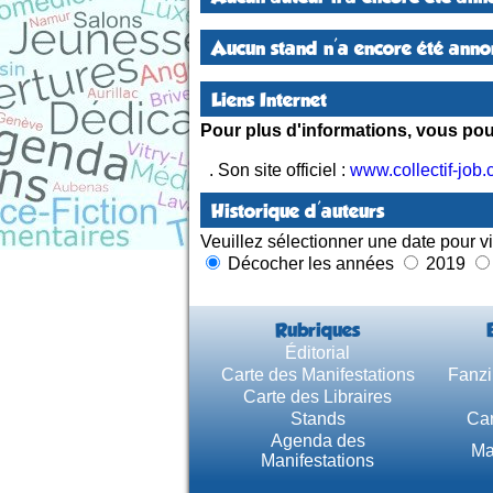
Aucun stand n'a encore été annon
Liens Internet
Pour plus d'informations, vous pouv
. Son site officiel :
www.collectif-job
Historique d'auteurs
Veuillez sélectionner une date pour vi
Décocher les années
2019
Rubriques
Éditorial
Carte des Manifestations
Fanzi
Carte des Libraires
Stands
Car
Agenda des
Ma
Manifestations