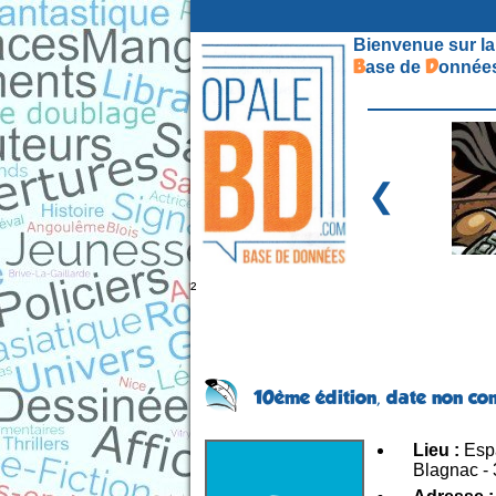
Bienvenue sur la
B
D
ase de
onnées
❮
²
10ème édition,
date non co
Lieu :
Espa
Blagnac -