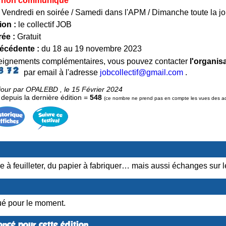
non communiqué
Vendredi en soirée / Samedi dans l'APM / Dimanche toute la j
ion :
le collectif JOB
rée :
Gratuit
récédente :
du 18 au 19 novembre 2023
seignements complémentaires, vous pouvez contacter
l'organis
par email à l'adresse
jobcollectif@gmail.com
.
jour par OPALEBD , le 15 Février 2024
epuis la dernière édition =
548
(ce nombre ne prend pas en compte les vues des admi
livre à feuilleter, du papier à fabriquer… mais aussi échanges sur l
é pour le moment.
ncé pour cette édition