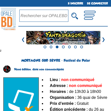
S'INSCRIRE
SE CONNECTER
❮
❯
²
MORTAGNE-SUR-SÈVRE - Festival du Polar
9ème édition,
date non communiquée
Lieu :
non communiqué
Adresse :
non communiqué
Horaires :
de 13h30 à 18h00
Organisation :
36 quai de Sèvre
Prix d'entrée :
Gratuit
Édition précédente :
du 26 au