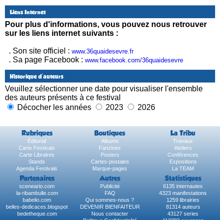
Liens Internet
Pour plus d'informations, vous pouvez nous retrouver
sur les liens internet suivants :
. Son site officiel :
www.36quaidesevre.fr
. Sa page Facebook :
www.facebook.com/36quaidesevre
Historique d'auteurs
Veuillez sélectionner une date pour visualiser l'ensemble
des auteurs présents à ce festival
Décocher les années
2023
2026
Rubriques
Boutiques
La Tribu
Éditorial
Albums
Travaux
Carte Festivals
Fanzines
Ateliers
Carte Libraires
Posters
Conférences
Stands
Cartes-postales
Expositions
Agenda Festivals
Marque-pages
La TEAM
Partenaires
Autres
Statistiques
sceneario.com
Publicité
6135 internautes
la-ribambulle.com
FAQ
4323 manifestations
babelio.com
Qui sommes-nous ?
1259 librairies
belles-dedicaces.blogspot
DEVENIR BIENFAITEUR
81314 auteurs
bedetheque.com
Nous contacter
43127 series