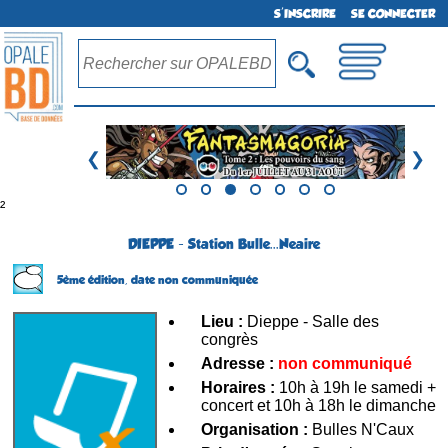
S'INSCRIRE
SE CONNECTER
❮
❯
²
DIEPPE - Station Bulle...Neaire
5ème édition,
date non communiquée
Lieu :
Dieppe - Salle des
congrès
Adresse :
non communiqué
Horaires :
10h à 19h le samedi +
concert et 10h à 18h le dimanche
Organisation :
Bulles N'Caux