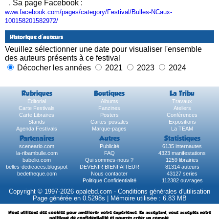
. Sa page Facebook :
www.facebook.com/pages/category/Festival/Bulles-NCaux-
100158201582972/
Historique d'auteurs
Veuillez sélectionner une date pour visualiser l'ensemble
des auteurs présents à ce festival
Décocher les années
2021
2023
2024
Rubriques
Boutiques
La Tribu
Éditorial
Albums
Travaux
Carte Festivals
Fanzines
Ateliers
Carte Libraires
Posters
Conférences
Stands
Cartes-postales
Expositions
Agenda Festivals
Marque-pages
La TEAM
Partenaires
Autres
Statistiques
sceneario.com
Publicité
6135 internautes
la-ribambulle.com
FAQ
4323 manifestations
babelio.com
Qui sommes-nous ?
1259 librairies
belles-dedicaces.blogspot
DEVENIR BIENFAITEUR
81314 auteurs
bedetheque.com
Nous contacter
43127 series
Politique Confidentialité
112382 ouvrages
Copyright © 1997-2026 opalebd.com -
Conditions générales d'utilisation
Page générée en 0.5298s | Mémoire utilisée : 6.83 MB
Nous utilisons des cookies pour améliorer votre expérience. En acceptant, vous acceptez notre
politique de confidentialité et pourrez créer un compte.