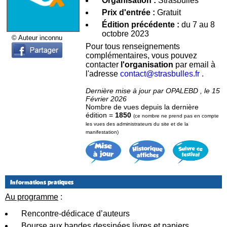
Organisation :
Strasbulles
Prix d'entrée :
Gratuit
Édition précédente :
du 7 au 8
octobre 2023
© Auteur inconnu
Pour tous renseignements
complémentaires, vous pouvez
contacter
l'organisation
par email à
l'adresse
contact@strasbulles.fr
.
Dernière mise à jour par OPALEBD , le 15
Février 2026
Nombre de vues depuis la dernière
édition =
1850
(ce nombre ne prend pas en compte
les vues des administrateurs du site et de la
manifestation)
Informations pratiques
Au programme
:
Rencontre-dédicace d’auteurs
Bourse aux bandes dessinées livres et papiers