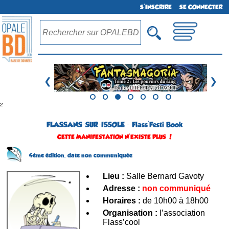
S'INSCRIRE
SE CONNECTER
❮
❯
²
FLASSANS-SUR-ISSOLE - Flass'Festi Book
CETTE MANIFESTATION N'EXISTE PLUS !
4ème édition,
date non communiquée
Lieu :
Salle Bernard Gavoty
Adresse :
non communiqué
Horaires :
de 10h00 à 18h00
Organisation :
l’association
Flass’cool