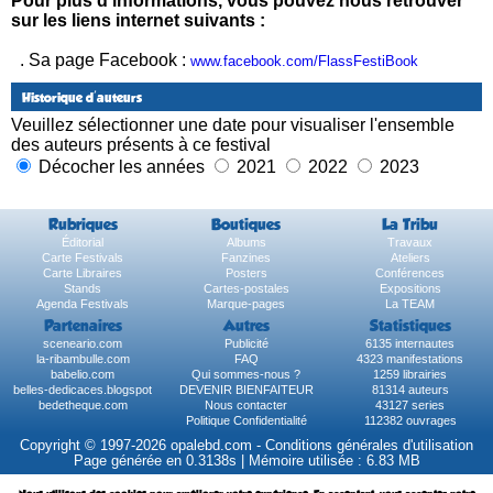
Pour plus d'informations, vous pouvez nous retrouver
sur les liens internet suivants :
. Sa page Facebook :
www.facebook.com/FlassFestiBook
Historique d'auteurs
Veuillez sélectionner une date pour visualiser l'ensemble
des auteurs présents à ce festival
Décocher les années
2021
2022
2023
Rubriques
Boutiques
La Tribu
Éditorial
Albums
Travaux
Carte Festivals
Fanzines
Ateliers
Carte Libraires
Posters
Conférences
Stands
Cartes-postales
Expositions
Agenda Festivals
Marque-pages
La TEAM
Partenaires
Autres
Statistiques
sceneario.com
Publicité
6135 internautes
la-ribambulle.com
FAQ
4323 manifestations
babelio.com
Qui sommes-nous ?
1259 librairies
belles-dedicaces.blogspot
DEVENIR BIENFAITEUR
81314 auteurs
bedetheque.com
Nous contacter
43127 series
Politique Confidentialité
112382 ouvrages
Copyright © 1997-2026 opalebd.com -
Conditions générales d'utilisation
Page générée en 0.3138s | Mémoire utilisée : 6.83 MB